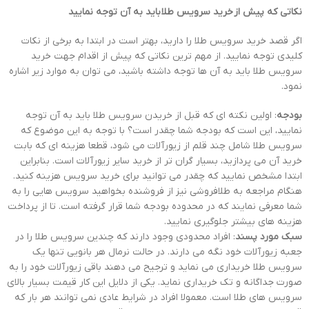
نکاتی که پیش از خرید سرویس طلا باید به آن توجه نمایید
اگر قصد خرید سرویس طلا را دارید، بهتر است در ابتدا به برخی از نکات
کلیدی توجه نمایید. از مهم ترین نکاتی که پیش از اقدام جهت خرید
سرویس طلا باید به آن ها توجه داشته باشید، می توان به موارد زیر اشاره
نمود.
بودجه
: اولین نکته ای که قبل از خریدن سرویس طلا باید به آن توجه
نمایید، این است که بودجه شما چقدر است؟ با توجه به این موضوع که
سرویس طلا شامل چند قلم از زیورآلات می شود، قطعا هزینه ای که بابت
خرید آن می پردازید، بسیار گران تر از خرید سایر زیورآلات است. بنابراین
ابتدا مشخص نمایید که چقدر می توانید برای خرید سرویس هزینه کنید.
هنگام مراجعه به طلافروشی نیز از فروشنده بخواهید سرویس هایی را به
شما معرفی نمایند که در محدوده بودجه شما قرار گرفته است. تا از پرداخت
هزینه های بیشتر جلوگیری نمایید.
سبک مورد پسند
: افراد محدودی وجود دارند که چندین سرویس طلا را در
جعبه زیورآلات خود نگه می دارند. در حالت نرمال هر بانویی تنها یک
سرویس طلا خریداری می نماید و ترجیح می دهند باقی زیورآلات خود را به
صورت جداگانه و تک خریداری نماید. یکی از دلایل این کار قیمت بسیار بالای
سرویس های طلا است. معمولا افراد در شرایط عادی نمی توانند هر بار که