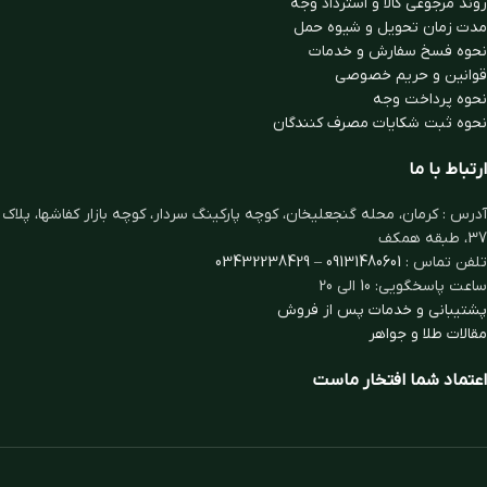
روند مرجوعی کالا و استرداد وجه
مدت زمان تحويل و شیوه حمل
نحوه فسخ سفارش و خدمات
قوانین و حریم خصوصی
نحوه پرداخت وجه
نحوه ثبت شكايات مصرف كنندگان
ارتباط با ما
آدرس : کرمان، محله گنجعلیخان، کوچه پارکینگ سردار، کوچه بازار کفاشها، پلاک
37، طبقه همکف
تلفن تماس :
09131480601
–
03432238429
ساعت پاسخگویی: 10 الی 20
پشتیبانی و خدمات پس از فروش
مقالات طلا و جواهر
اعتماد شما افتخار ماست