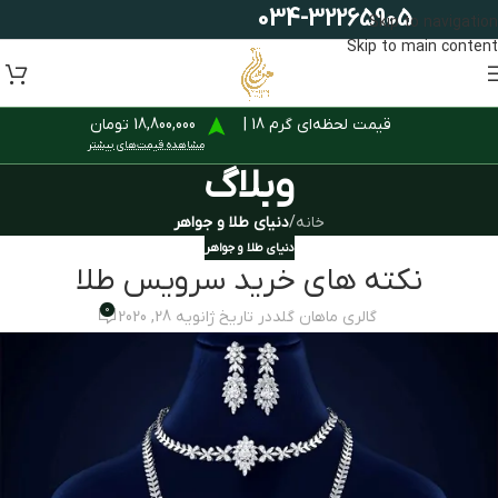
034-32265905
Skip to navigation
Skip to main content
قیمت لحظه‌ای گرم 18 |
18,800,000 تومان
مشاهده قیمت‌های بیشتر
وبلاگ
خانه
/
دنیای طلا و جواهر
دنیای طلا و جواهر
نکته های خرید سرویس طلا
0
گالری ماهان گلد
در تاریخ ژانویه 28, 2020