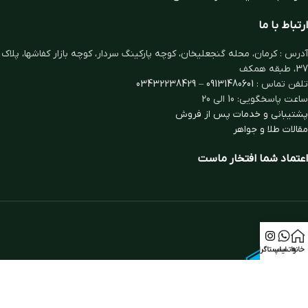
ارتباط با ما
آدرس : کرمان، محله گنجعلیخان، کوچه پارکینگ سردار، کوچه بازار کفاشها، پلاک
37، طبقه همکف
تلفن تماس :
09131480601
–
03432238429
ساعت پاسخگویی: 10 الی 20
پشتیبانی و خدمات پس از فروش
مقالات طلا و جواهر
اعتماد شما افتخار ماست
خانه
واتساپ
اینستاگرام