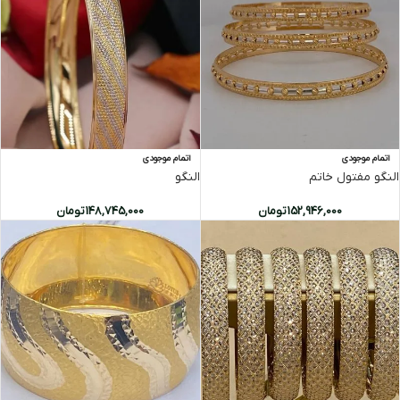
اتمام موجودی
اتمام موجودی
النگو مفتول خاتم
النگو
152,946,000
تومان
148,745,000
تومان