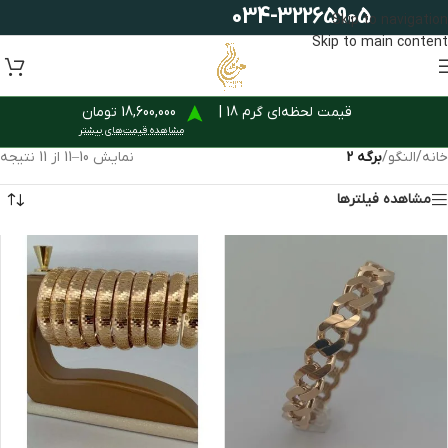
034-32265905
Skip to navigation
Skip to main content
قیمت لحظه‌ای گرم 18 |
18,600,000 تومان
مشاهده قیمت‌های بیشتر
خانه
/
النگو
/
برگه 2
نمایش 10–11 از 11 نتیجه
مشاهده فیلترها