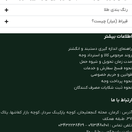
رنگ بندی طلا
قیراط (عیار) چیست؟
اطلاعات بیشتر
راهنمای اندازه گیری دستبند و انگشتر
روند مرجوعی کالا و استرداد وجه
مدت زمان تحويل و شیوه حمل
نحوه فسخ سفارش و خدمات
قوانین و حریم خصوصی
نحوه پرداخت وجه
نحوه ثبت شكايات مصرف كنندگان
ارتباط با ما
آدرس : کرمان، محله گنجعلیخان، کوچه پارکینگ سردار، کوچه بازار کفاشها، پلاک
37، طبقه همکف
تلفن تماس :
09131480601
–
03432238429
ساعت پاسخگویی: 10 الی 20