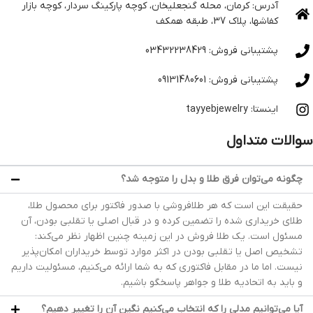
آدرس: کرمان، محله گنجعلیخان، کوچه پارکینگ سردار، کوچه بازار
کفاشها، پلاک 37، طبقه همکف
پشتیبانی فروش: 03432238429
پشتیبانی فروش: 09131480601
اینستا: tayyebjewelry
سوالات متداول
چگونه می‌توان فرق طلا و بدل را متوجه شد؟
حقیقت این است که هر طلافروشی با صدور فاکتور برای محصول طلا،
طلای خریداری شده را تضمین کرده و در قبال اصلی یا تقلبی بودن، آن
مسئول است. یک طلا فروش در این زمینه چنین اظهار نظر می‌کند:
تشخیص اصل یا تقلبی بودن در اکثر موارد توسط خریداران امکان‌پذیر
نیست. اما ما در مقابل فاکتوری که به شما ارائه می‌کنیم، مسئولیت داریم
و باید به اتحادیه طلا و جواهر پاسخگو باشیم.
آیا می‌توانیم مدلی را که انتخاب می‌کنیم نگین آن را تغییر دهیم؟