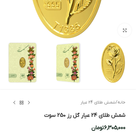
بزرگنمایی تصویر
خانه
/
شمش طلای 24 عیار
شمش طلای 24 عیار گل رز 250 سوت
6,305,000
تومان