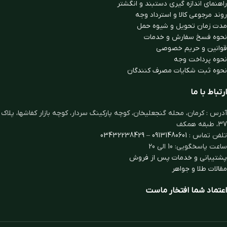
راهنمای اندازه گیری دستبند و انگشتر
روند مرجوعی کالا و استرداد وجه
مدت زمان تحويل و شیوه حمل
نحوه فسخ سفارش و خدمات
قوانین و حریم خصوصی
نحوه پرداخت وجه
نحوه ثبت شكايات مصرف كنندگان
ارتباط با ما
آدرس : کرمان، محله گنجعلیخان، کوچه پارکینگ سردار، کوچه بازار کفاشها، پلاک
37، طبقه همکف
تلفن تماس :
09131480601
–
03432238429
ساعت پاسخگویی: 10 الی 20
پشتیبانی و خدمات پس از فروش
مقالات طلا و جواهر
اعتماد شما افتخار ماست