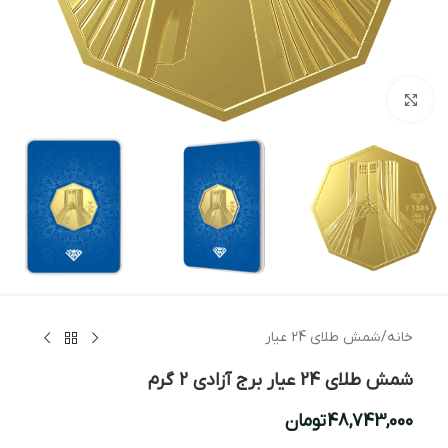
بزرگنمایی تصویر
خانه
/
شمش طلای 24 عیار
شمش طلای 24 عیار برج آزادی 2 گرم
48,743,000
تومان